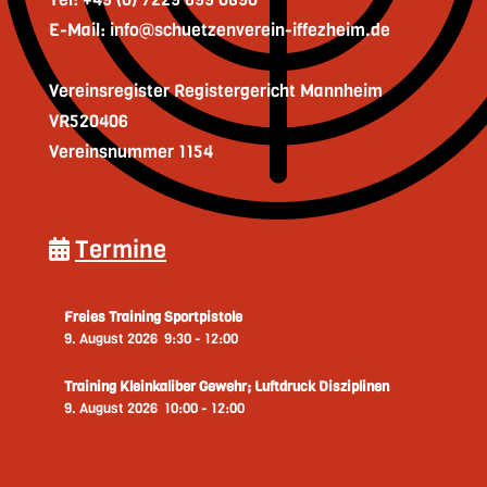
E-Mail: info@schuetzenverein-iffezheim.de
Vereinsregister Registergericht Mannheim
VR520406
Vereinsnummer 1154
Termine
Freies Training Sportpistole
9. August 2026
9:30
-
12:00
Training Kleinkaliber Gewehr; Luftdruck Disziplinen
9. August 2026
10:00
-
12:00