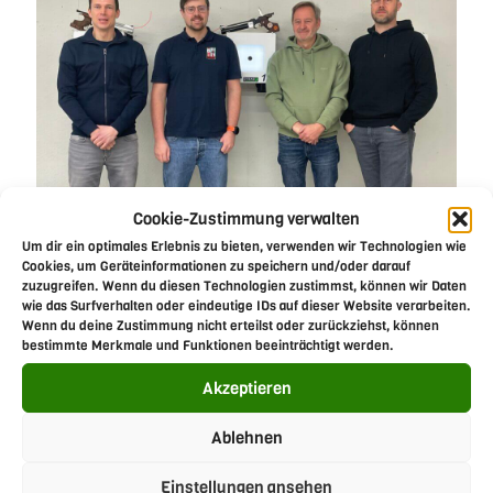
Cookie-Zustimmung verwalten
Um dir ein optimales Erlebnis zu bieten, verwenden wir Technologien wie
Cookies, um Geräteinformationen zu speichern und/oder darauf
zuzugreifen. Wenn du diesen Technologien zustimmst, können wir Daten
wie das Surfverhalten oder eindeutige IDs auf dieser Website verarbeiten.
Luftpistolen Mannschaft erneut auf
Wenn du deine Zustimmung nicht erteilst oder zurückziehst, können
bestimmte Merkmale und Funktionen beeinträchtigt werden.
Platz 1
Akzeptieren
Luftpistolen Mannschaft erneut auf Platz 1 (v.l.)
Alexander Zoller, Frederick Bender, Uwe Bender und
Ablehnen
Philipp Wagner Die Luftpistolen Mannschaft des
Einstellungen ansehen