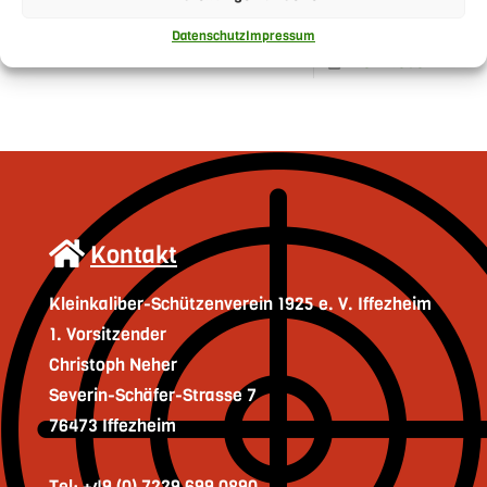
KKSV Iffezheim konnte ihren Erfolg aus
[…]
Datenschutz
Impressum
mehr lesen
Kontakt
Kleinkaliber-Schützenverein 1925 e. V. Iffezheim
1. Vorsitzender
Christoph Neher
Severin-Schäfer-Strasse 7
76473 Iffezheim
Tel: +49 (0) 7229 699 0890