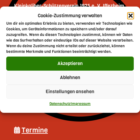
Kleinkaliber-Schützenverein 1925 e. V. Iffezheim
1. Vorsitzender
Cookie-Zustimmung verwalten
Christoph Neher
Um dir ein optimales Erlebnis zu bieten, verwenden wir Technologien wie
Cookies, um Geräteinformationen zu speichern und/oder darauf
Severin-Schäfer-Strasse 7
zuzugreifen. Wenn du diesen Technologien zustimmst, können wir Daten
76473 Iffezheim
wie das Surfverhalten oder eindeutige IDs auf dieser Website verarbeiten.
Wenn du deine Zustimmung nicht erteilst oder zurückziehst, können
bestimmte Merkmale und Funktionen beeinträchtigt werden.
Tel: +49 (0) 7229 699 0890
Akzeptieren
E-Mail: info@schuetzenverein-iffezheim.de
Ablehnen
Vereinsregister Registergericht Mannheim
Einstellungen ansehen
VR520406
Vereinsnummer 1154
Datenschutz
Impressum
Termine