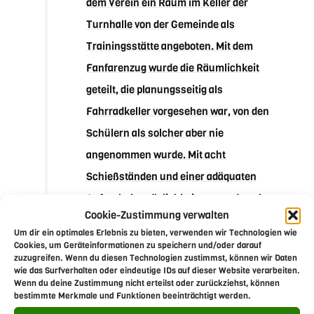
dem Verein ein Raum im Keller der
Turnhalle von der Gemeinde als
Trainingsstätte angeboten. Mit dem
Fanfarenzug wurde die Räumlichkeit
geteilt, die planungsseitig als
Fahrradkeller vorgesehen war, von den
Schülern als solcher aber nie
angenommen wurde. Mit acht
Schießständen und einer adäquaten
Aufenthaltsmöglichkeit vor- und nach
Cookie-Zustimmung verwalten
dem Schießtraining gab es erstmalig die
Um dir ein optimales Erlebnis zu bieten, verwenden wir Technologien wie
Voraussetzung, eine attraktives und
Cookies, um Geräteinformationen zu speichern und/oder darauf
zuzugreifen. Wenn du diesen Technologien zustimmst, können wir Daten
leistungsorientiertes Training
wie das Surfverhalten oder eindeutige IDs auf dieser Website verarbeiten.
Wenn du deine Zustimmung nicht erteilst oder zurückziehst, können
durchzuführen. Gerade im Hinblick auf
bestimmte Merkmale und Funktionen beeinträchtigt werden.
eine effektive, kontinuierliche