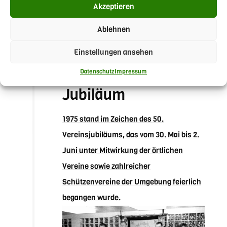
Akzeptieren
Jugendarbeit war das zuvor so nicht
möglich gewesen.
Ablehnen
Einstellungen ansehen
1975
50-Jähriges
Datenschutz
Impressum
Jubiläum
1975 stand im Zeichen des 50.
Vereinsjubiläums, das vom 30. Mai bis 2.
Juni unter Mitwirkung der örtlichen
Vereine sowie zahlreicher
Schützenvereine der Umgebung feierlich
begangen wurde.