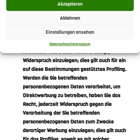
Akzeptieren
Widerspruchsrecht: Sie haben das Recht, aus
Gründen, die sich aus Ihrer besonderen
Ablehnen
Situation ergeben, jederzeit gegen die
Einstellungen ansehen
Verarbeitung der Sie betreffenden
personenbezogenen Daten, die aufgrund von
Datenschutz
Impressum
Art. 6 Abs. 1 lit. e oder f DSGVO erfolgt,
Widerspruch einzulegen; dies gilt auch für ein
auf diese Bestimmungen gestütztes Profiling.
Werden die Sie betreffenden
personenbezogenen Daten verarbeitet, um
Direktwerbung zu betreiben, haben Sie das
Recht, jederzeit Widerspruch gegen die
Verarbeitung der Sie betreffenden
personenbezogenen Daten zum Zwecke
derartiger Werbung einzulegen; dies gilt auch
für das Profiling, soweit es mit solcher