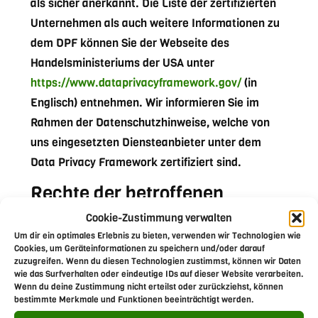
als sicher anerkannt. Die Liste der zertifizierten
Unternehmen als auch weitere Informationen zu
dem DPF können Sie der Webseite des
Handelsministeriums der USA unter
https://www.dataprivacyframework.gov/
(in
Englisch) entnehmen. Wir informieren Sie im
Rahmen der Datenschutzhinweise, welche von
uns eingesetzten Diensteanbieter unter dem
Data Privacy Framework zertifiziert sind.
Rechte der betroffenen
Personen
Cookie-Zustimmung verwalten
Um dir ein optimales Erlebnis zu bieten, verwenden wir Technologien wie
Rechte der betroffenen Personen aus der DSGVO:
Cookies, um Geräteinformationen zu speichern und/oder darauf
zuzugreifen. Wenn du diesen Technologien zustimmst, können wir Daten
Ihnen stehen als Betroffene nach der DSGVO
wie das Surfverhalten oder eindeutige IDs auf dieser Website verarbeiten.
verschiedene Rechte zu, die sich insbesondere
Wenn du deine Zustimmung nicht erteilst oder zurückziehst, können
bestimmte Merkmale und Funktionen beeinträchtigt werden.
aus Art. 15 bis 21 DSGVO ergeben: