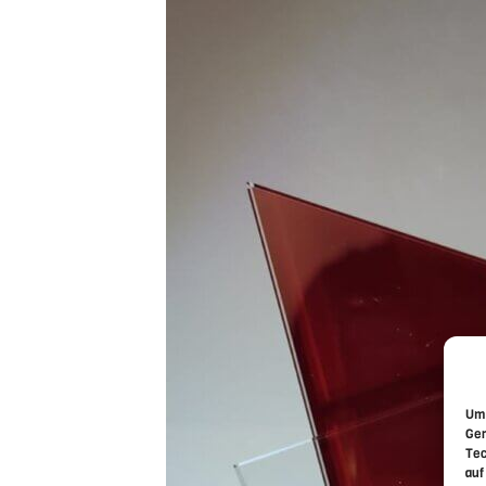
Um 
Ger
Tec
auf