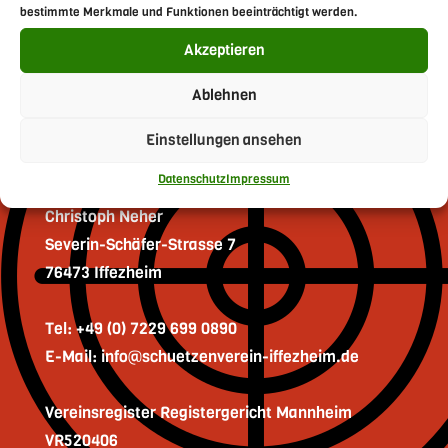
bestimmte Merkmale und Funktionen beeinträchtigt werden.
Akzeptieren
Ablehnen
Kontakt
Einstellungen ansehen
Kleinkaliber-Schützenverein 1925 e. V. Iffezheim
Datenschutz
Impressum
1. Vorsitzender
Christoph Neher
Severin-Schäfer-Strasse 7
76473 Iffezheim
Tel: +49 (0) 7229 699 0890
E-Mail: info@schuetzenverein-iffezheim.de
Vereinsregister Registergericht Mannheim
VR520406