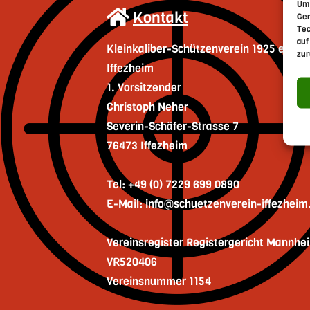
Um 
Kontakt
Ger
Tec
auf
Kleinkaliber-Schützenverein 1925 e. V.
zur
Iffezheim
1. Vorsitzender
Christoph Neher
Severin-Schäfer-Strasse 7
76473 Iffezheim
Tel: +49 (0) 7229 699 0890
E-Mail: info@schuetzenverein-iffezheim
Vereinsregister Registergericht Mannhe
VR520406
Vereinsnummer 1154