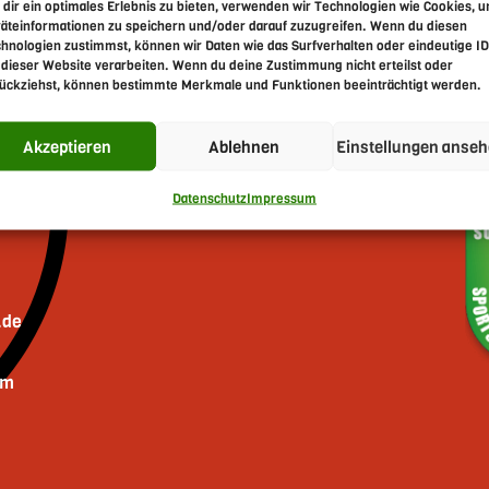
dir ein optimales Erlebnis zu bieten, verwenden wir Technologien wie Cookies, 
Termine
äteinformationen zu speichern und/oder darauf zuzugreifen. Wenn du diesen
hnologien zustimmst, können wir Daten wie das Surfverhalten oder eindeutige I
 dieser Website verarbeiten. Wenn du deine Zustimmung nicht erteilst oder
Mitt
ückziehst, können bestimmte Merkmale und Funktionen beeinträchtigt werden.
Training Spopi Präzision; Kleinkaliber Gewehr,
Donn
Luftdruck Disziplinen
Frei
7. August 2026
19:30
-
22:00
Akzeptieren
Ablehnen
Einstellungen anse
Sonn
Datenschutz
Impressum
.de
im