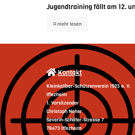
Jugendtraining fällt am 12. un
mehr lesen
Kontakt
Kleinkaliber-Schützenverein 1925 e. V.
Iffezheim
1. Vorsitzender
Christoph Neher
Severin-Schäfer-Strasse 7
76473 Iffezheim