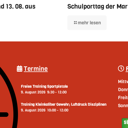
d 13. 08. aus
Schulporttag der Mar
mehr lesen
Termine
Mitt
Freies Training Sportpistole
Donn
9. August 2026
9:30
-
12:00
Frei
Training Kleinkaliber Gewehr; Luftdruck Disziplinen
Sonn
9. August 2026
10:00
-
12:00