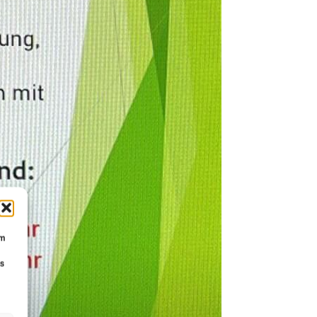
um
Ds