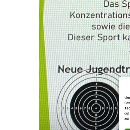
Um 
Ger
Tec
auf
zur